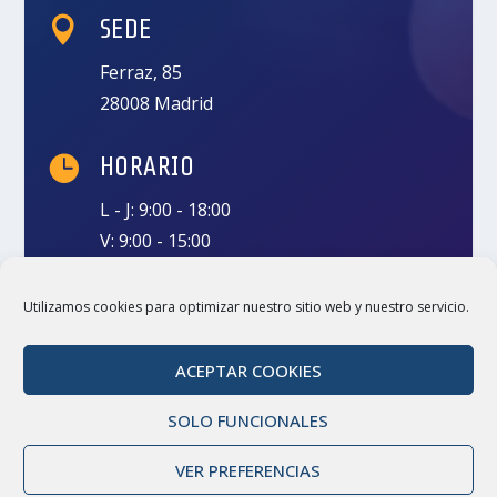

SEDE
Ferraz, 85
28008 Madrid

HORARIO
L - J: 9:00 - 18:00
V: 9:00 - 15:00

LLÁMANOS
Utilizamos cookies para optimizar nuestro sitio web y nuestro servicio.
(+34) 91 550 01 02
ACEPTAR COOKIES
SOLO FUNCIONALES
VER PREFERENCIAS
© 2026 | Todos los derechos reservados |
|
Diseño ACADE