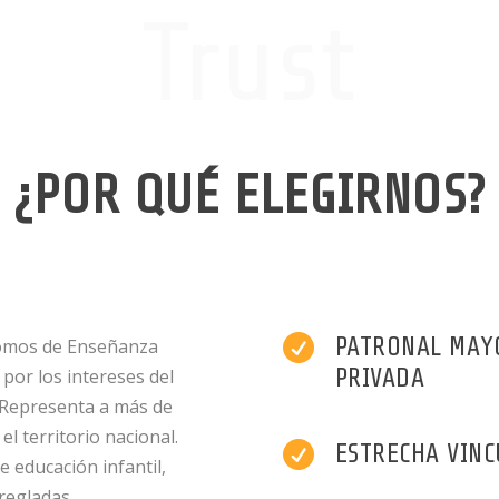
Trust
¿POR QUÉ ELEGIRNOS?

PATRONAL MAYO
nomos de Enseñanza
PRIVADA
por los intereses del
. Representa a más de
el territorio nacional.

ESTRECHA VINC
 educación infantil,
regladas.