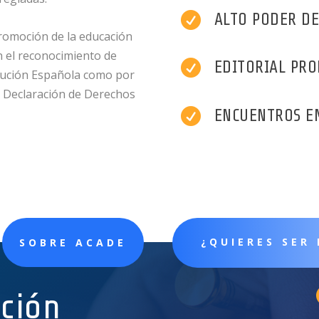

ALTO PODER DE
promoción de la educación
 el reconocimiento de

EDITORIAL PRO
itución Española como por
a Declaración de Derechos

ENCUENTROS EM
¿QUIERES SER
SOBRE ACADE
ación