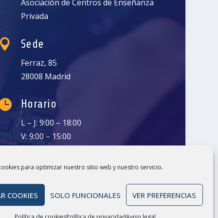
Asociación de Centros de Enseñanza
Privada

Sede
Ferraz, 85
28008 Madrid

Horario
L – J: 9:00 – 18:00
V: 9:00 – 15:00

llámenos
cookies para optimizar nuestro sitio web y nuestro servicio.
(+34) 91 550 01 02
R COOKIES
SOLO FUNCIONALES
VER PREFERENCIAS
Política de cookies
Política de privacidad
Aviso legal